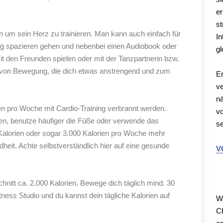
er
st
 um sein Herz zu trainieren. Man kann auch einfach für
In
gig spazieren gehen und nebenbei einen Audiobook oder
gl
t den Freunden spielen oder mit der Tanzpartnerin bzw.
 von Bewegung, die dich etwas anstrengend und zum
Er
ve
nä
ien pro Woche mit Cardio-Training verbrannt werden.
vo
en, benutze häufiger die Füße oder verwende das
se
Kalorien oder sogar 3.000 Kalorien pro Woche mehr
dheit. Achte selbstverständlich hier auf eine gesunde
V
M
itt ca. 2.000 Kalorien. Bewege dich täglich mind. 30
ness Studio und du kannst dein tägliche Kalorien auf
We
Ch