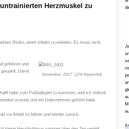
a
untrainierten Herzmuskel zu
di
K
htes Risiko, einen Infarkt zu erleiden. Es muss nicht
Je
un
se
ad gefahren und
ve
gespielt. Damit
November, 2017. 12% Körperfett.
pe
an
gl
chafft habe zum Fußballspiel zu kommen, weil ich Vollzeit
au
rbereiten musste und ein Unternehmen geführt habe.
M
a
ad zur Arbeit zu fahren und wieder zurück.
K
h kleine Herzrhythmus springer über den Tag verteilt