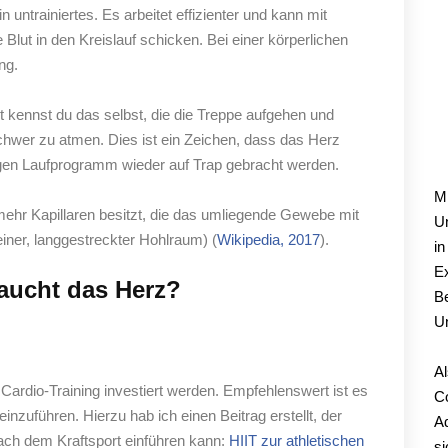
in untrainiertes. Es arbeitet effizienter und kann mit
lut in den Kreislauf schicken. Bei einer körperlichen
ng.
cht kennst du das selbst, die die Treppe aufgehen und
hwer zu atmen. Dies ist ein Zeichen, dass das Herz
M
digen Laufprogramm wieder auf Trap gebracht werden.
Mi
z mehr Kapillaren besitzt, die das umliegende Gewebe mit
Un
einer, langgestreckter Hohlraum) (
Wikipedia, 2017
).
in
Ex
raucht das Herz?
Be
U
Al
 Cardio-Training investiert werden. Empfehlenswert ist es
C
inzuführen. Hierzu hab ich einen Beitrag erstellt, der
Ad
nach dem Kraftsport einführen kann:
HIIT zur athletischen
si