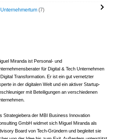
Unternehmertum
7
IGUEL'S BIOGRAPHIE
guel Miranda ist Personal- und
ternehmensberater für Digital & Tech Unternehmen
 Digital Transformation. Er ist ein gut vernetzter
perte in der digitalen Welt und ein aktiver Startup-
schleuniger mit Beteiligungen an verschiedenen
nternehmen.
s Strategiebera der MBI Business Innovation
onsulting GmbH widmet sich Miguel Miranda als
visory Board von Tech-Gründern und begleitet sie
cher von der Idee bis zum Exit. Außerdem unterstützt