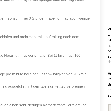
E
afen (sonst immer 9 Stunden), aber ich hab auch weniger
Vi
w
schlafen und mein Herz mit Lauftraining nach dem
Sk
n
be
le Herzrhythmuswerte hatte. Bei 11 km/h fast 160
sc
da
Es
äge pro minute bei einer Geschwindigkeit von 20 km/h.
ve
Br
ining ausgeführt, mit dem Ziel nur Fett zu verbrennen
se
zu
uch einen sehr niedrigen Körperfettanteil erreicht (ca.