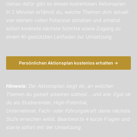
Genau dafür gibt es diesen kostenlosen Aktionsplan:
In 2 Minuten erfährst du, welche Themen dich aktuell
von deinem vollen Potenzial abhalten und erhältst
sofort konkrete nächste Schritte sowie Zugang zu
einem KI-gestützten Leitfaden zur Umsetzung.
Persönlichen Aktionsplan kostenlos erhalten →
Hinweis:
Der Aktionsplan zeigt dir, an welchen
Themen du gezielt
arbeiten solltest… und wie. Egal ob
du als Studierender, High-Potential,
Unternehmer,
Fach- oder Führungskraft deine nächste
Stufe erreichen willst.
Beantworte 4 kurze Fragen und
starte sofort mit der Umsetzung.