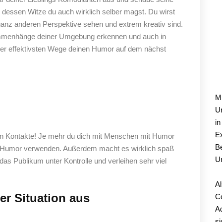
dessen Witze du auch wirklich selber magst. Du wirst
anz anderen Perspektive sehen und extrem kreativ sind.
sammenhänge deiner Umgebung erkennen und auch in
der effektivsten Wege deinen Humor auf dem nächst
M
Mi
Un
in
Ex
en Kontakte! Je mehr du dich mit Menschen mit Humor
Be
en Humor verwenden. Außerdem macht es wirklich spaß
U
s Publikum unter Kontrolle und verleihen sehr viel
Al
er Situation aus
C
Ad
si