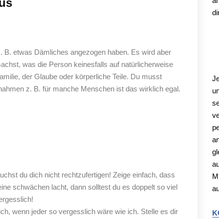
aus
a
di
z. B. etwas Dämliches angezogen haben. Es wird aber
K
chst, was die Person keinesfalls auf natürlicherweise
Familie, der Glaube oder körperliche Teile. Du musst
Je
usnahmen z. B. für manche Menschen ist das wirklich egal.
un
se
ve
pe
an
gl
au
st du dich nicht rechtzufertigen! Zeige einfach, dass
M
e schwächen lacht, dann solltest du es doppelt so viel
a
rgesslich!
ch, wenn jeder so vergesslich wäre wie ich. Stelle es dir
K