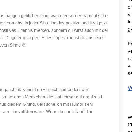
er
st
nis hängen geblieben sind, waren entweder traumatische
In
o versuchst in jeder Situation das positive und lustige zu
gl
n positives Erlebnis merken, sondern du wirst auch mit der
itive Dinge empfangen. Eines Tages kannst du aus jeder
Er
tiven Sinne 😉
ve
nä
vo
se
V
gerichtet. Kennst du vielleicht jemanden, der
e zu solchen Menschen, die fast immer gut drauf sind
M
Aus diesem Grund, versuche ich mit Humor sehr
am sinnvollsten wäre. Wenn du auch damit fein
We
Ch