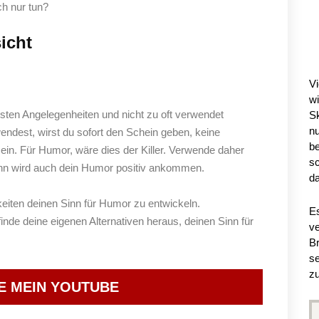
ch nur tun?
icht
E
Vi
w
nsten Angelegenheiten und nicht zu oft verwendet
Sk
n
ndest, wirst du sofort den Schein geben, keine
be
ein. Für Humor, wäre dies der Killer. Verwende daher
sc
ann wird auch dein Humor positiv ankommen.
da
keiten deinen Sinn für Humor zu entwickeln.
Es
inde deine eigenen Alternativen heraus, deinen Sinn für
ve
Br
se
zu
E MEIN YOUTUBE