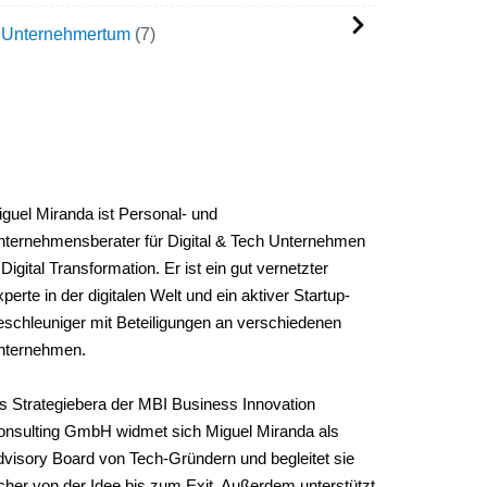
Unternehmertum
7
IGUEL'S BIOGRAPHIE
guel Miranda ist Personal- und
ternehmensberater für Digital & Tech Unternehmen
 Digital Transformation. Er ist ein gut vernetzter
perte in der digitalen Welt und ein aktiver Startup-
schleuniger mit Beteiligungen an verschiedenen
nternehmen.
s Strategiebera der MBI Business Innovation
onsulting GmbH widmet sich Miguel Miranda als
visory Board von Tech-Gründern und begleitet sie
cher von der Idee bis zum Exit. Außerdem unterstützt