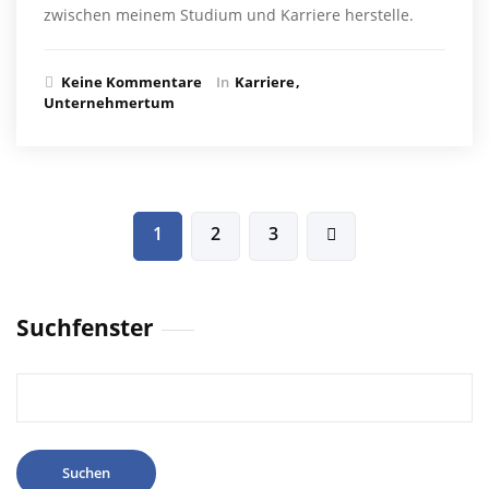
zwischen meinem Studium und Karriere herstelle.
Keine Kommentare
In
Karriere
Unternehmertum
Beitragsnavigation
1
2
3
Suchfenster
Suchen
nach: