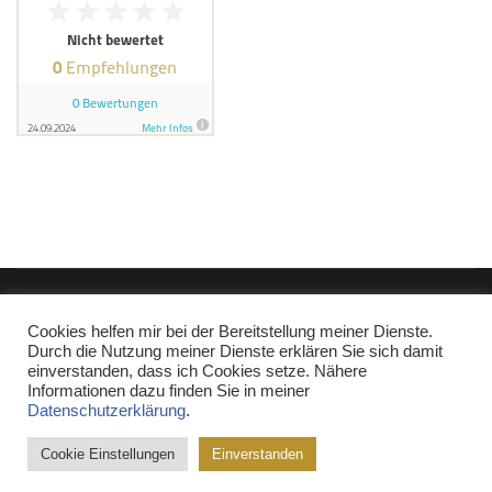
Copyright © Miguel Miranda 2017-2022
|
Kontakt
|
Impressum
|
Cookies helfen mir bei der Bereitstellung meiner Dienste.
Datenschutz
Durch die Nutzung meiner Dienste erklären Sie sich damit
Affiliate-Link: Ich bin Mitglied im Partnerprogramm Pipedrive.com,
einverstanden, dass ich Cookies setze. Nähere
Shopify.de, Weclapp.de, fumoney.com und amazon.de. Wenn Sie
Informationen dazu finden Sie in meiner
etwas über diese Produktlinks kaufen, erhalte ich eine kleine
Datenschutzerklärung
.
Provision, die Ihren Kaufpreis nicht beeinflusst. Weitere Affiliatelinks
Cookie Einstellungen
Einverstanden
sind mit einem Stern (*) gekennzeichet.