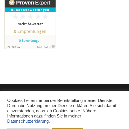
Copyright © Miguel Miranda 2017-2022
|
Kontakt
|
Impressum
|
Cookies helfen mir bei der Bereitstellung meiner Dienste.
Datenschutz
Durch die Nutzung meiner Dienste erklären Sie sich damit
Affiliate-Link: Ich bin Mitglied im Partnerprogramm Pipedrive.com,
einverstanden, dass ich Cookies setze. Nähere
Shopify.de, Weclapp.de, fumoney.com und amazon.de. Wenn Sie
Informationen dazu finden Sie in meiner
etwas über diese Produktlinks kaufen, erhalte ich eine kleine
Datenschutzerklärung
.
Provision, die Ihren Kaufpreis nicht beeinflusst. Weitere Affiliatelinks