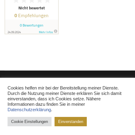
Copyright © Miguel Miranda 2017-2022
|
Kontakt
|
Impressum
|
Cookies helfen mir bei der Bereitstellung meiner Dienste.
Datenschutz
Durch die Nutzung meiner Dienste erklären Sie sich damit
Affiliate-Link: Ich bin Mitglied im Partnerprogramm Pipedrive.com,
einverstanden, dass ich Cookies setze. Nähere
Shopify.de, Weclapp.de, fumoney.com und amazon.de. Wenn Sie
Informationen dazu finden Sie in meiner
etwas über diese Produktlinks kaufen, erhalte ich eine kleine
Datenschutzerklärung
.
Provision, die Ihren Kaufpreis nicht beeinflusst. Weitere Affiliatelinks
Cookie Einstellungen
Einverstanden
sind mit einem Stern (*) gekennzeichet.