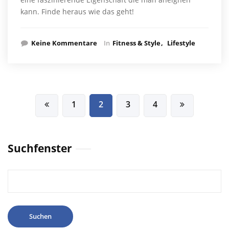
kann. Finde heraus wie das geht!
Keine Kommentare
In
Fitness & Style
Lifestyle
Beitragsnavigation
1
2
3
4
Suchfenster
Suchen
nach: