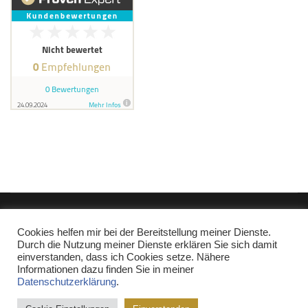
Copyright © Miguel Miranda 2017-2022
|
Kontakt
|
Impressum
|
Cookies helfen mir bei der Bereitstellung meiner Dienste.
Datenschutz
Durch die Nutzung meiner Dienste erklären Sie sich damit
Affiliate-Link: Ich bin Mitglied im Partnerprogramm Pipedrive.com,
einverstanden, dass ich Cookies setze. Nähere
Shopify.de, Weclapp.de, fumoney.com und amazon.de. Wenn Sie
Informationen dazu finden Sie in meiner
etwas über diese Produktlinks kaufen, erhalte ich eine kleine
Datenschutzerklärung
.
Provision, die Ihren Kaufpreis nicht beeinflusst. Weitere Affiliatelinks