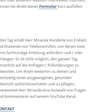
vent oder anderem Medium interviewen möchten,
önnen Sie direkt dieses
Formular
kurz ausfüllen.
ONTAKT
eden Tag erhält Herr Miranda Hunderte von E-Mails
nd Dutzende von Telefonanrufen, von denen viele
eine fachkundige Anleitung anfordern und / oder
rlangen. Es ist nicht möglich, den ganzen Tag
ersönlich auf die Anfragen / Anforderungen zu
ntworten. Um Ihnen weiterhin zu dienen und
leichzeitig einen ausgewogenen, gesunden
bensstil aufrechtzuerhalten und zu pflegen,
eantwortet Herr Miranda eine Auswahl von Fragen
nd Kommentaren auf seinem YouTube Kanal.
ONTAKT