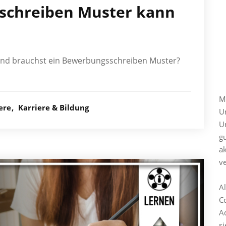
schreiben Muster kann
nd brauchst ein Bewerbungsschreiben Muster?
M
M
ere
Karriere & Bildung
U
Un
gu
ak
v
A
C
A
si