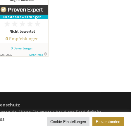
enschutz
mazon.de. Wenn Sie etwas über diese Produktlinks
Stern (*) gekennzeichet.
ass
Cookie Einstellungen
Einverstanden