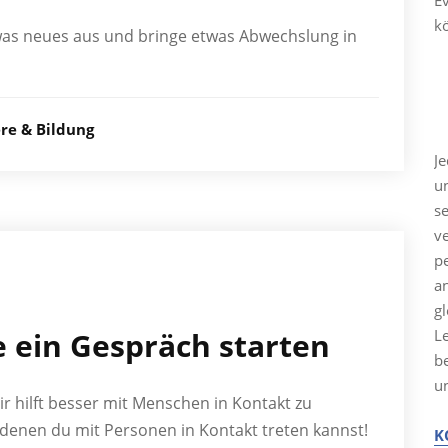
E
k
was neues aus und bringe etwas Abwechslung in
K
ere & Bildung
J
u
s
ve
p
a
g
e ein Gespräch starten
Le
b
u
ir hilft besser mit Menschen in Kontakt zu
 denen du mit Personen in Kontakt treten kannst!
K