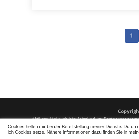
Beitragsnavigation
1
Copyrigh
Affiliate-Link: Ich bin Mitglied im Partnerprog
kaufen, erhalte ich eine kleine Provision, die Ihren
Cookies helfen mir bei der Bereitstellung meiner Dienste. Durch
ich Cookies setze. Nähere Informationen dazu finden Sie in mei