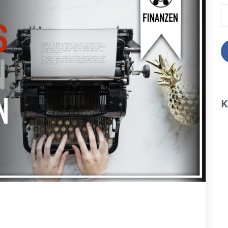
S
n
K