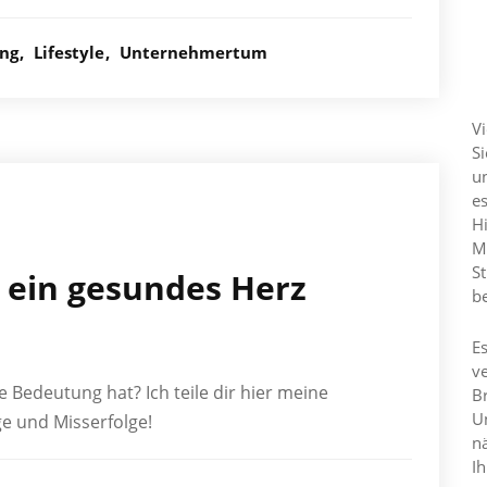
ung
Lifestyle
Unternehmertum
E
Vi
S
un
e
H
M
S
r ein gesundes Herz
be
E
ve
 Bedeutung hat? Ich teile dir hier meine
Br
Un
e und Misserfolge!
n
Ih