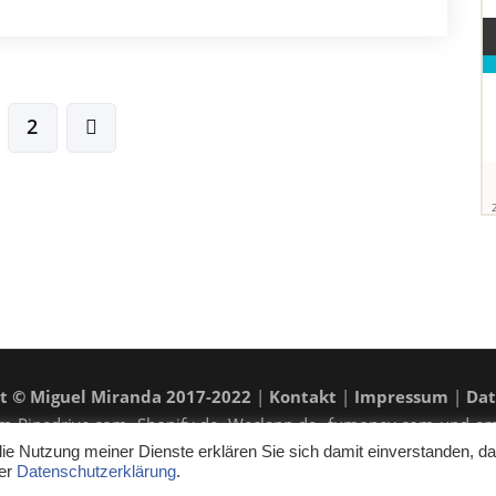
2
t © Miguel Miranda 2017-2022
|
Kontakt
|
Impressum
|
Dat
ramm Pipedrive.com, Shopify.de, Weclapp.de, fumoney.com und a
 Kaufpreis nicht beeinflusst. Weitere Affiliatelinks sind mit einem 
 die Nutzung meiner Dienste erklären Sie sich damit einverstanden, d
ner
Datenschutzerklärung
.