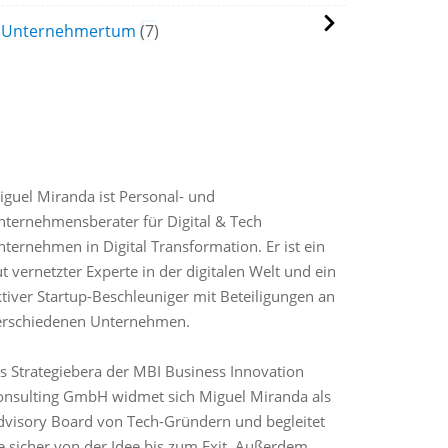
Unternehmertum
7
IGUEL'S BIOGRAPHIE
iguel Miranda ist Personal- und
nternehmensberater für Digital & Tech
ternehmen in Digital Transformation. Er ist ein
t vernetzter Experte in der digitalen Welt und ein
tiver Startup-Beschleuniger mit Beteiligungen an
erschiedenen Unternehmen.
ls Strategiebera der MBI Business Innovation
onsulting GmbH widmet sich Miguel Miranda als
dvisory Board von Tech-Gründern und begleitet
e sicher von der Idee bis zum Exit. Außerdem