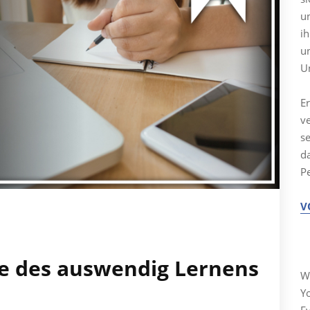
un
ih
un
U
Er
v
se
d
P
V
M
e des auswendig Lernens
W
Y