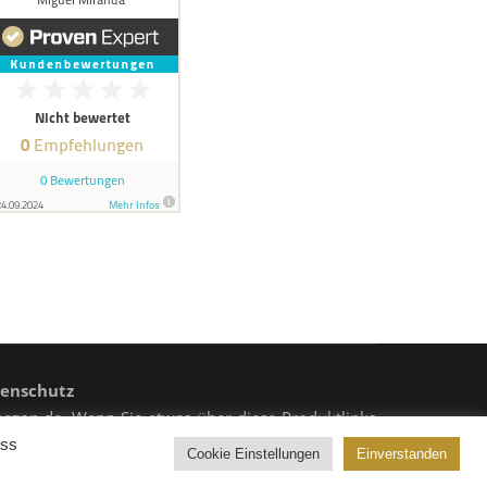
enschutz
mazon.de. Wenn Sie etwas über diese Produktlinks
Stern (*) gekennzeichet.
ass
Cookie Einstellungen
Einverstanden