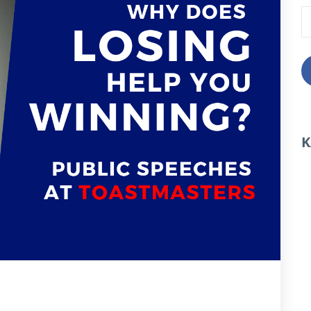
S
n
K