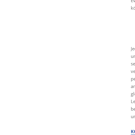
E
k
K
J
u
s
ve
p
a
g
Le
b
u
K