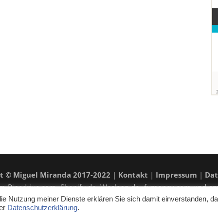
t © Miguel Miranda 2017-2022
|
Kontakt
|
Impressum
|
Dat
ramm Pipedrive.com, Shopify.de, Weclapp.de, fumoney.com und a
 Kaufpreis nicht beeinflusst. Weitere Affiliatelinks sind mit einem 
 die Nutzung meiner Dienste erklären Sie sich damit einverstanden, d
ner
Datenschutzerklärung
.