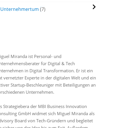
Unternehmertum
7
IGUEL'S BIOGRAPHIE
iguel Miranda ist Personal- und
nternehmensberater für Digital & Tech
ternehmen in Digital Transformation. Er ist ein
t vernetzter Experte in der digitalen Welt und ein
tiver Startup-Beschleuniger mit Beteiligungen an
erschiedenen Unternehmen.
ls Strategiebera der MBI Business Innovation
onsulting GmbH widmet sich Miguel Miranda als
dvisory Board von Tech-Gründern und begleitet
e sicher von der Idee bis zum Exit. Außerdem