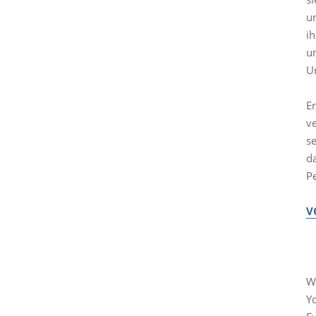
un
ih
un
U
Er
v
se
d
P
V
M
W
Y