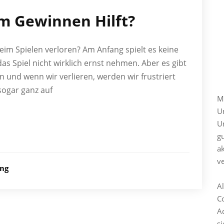
m Gewinnen Hilft?
im Spielen verloren? Am Anfang spielt es keine
das Spiel nicht wirklich ernst nehmen. Aber es gibt
M
n und wenn wir verlieren, werden wir frustriert
sogar ganz auf
M
U
Un
gu
ak
v
ung
A
C
A
si