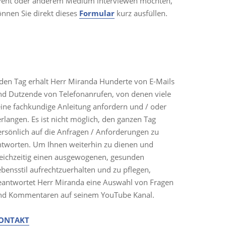
vent oder anderem Medium interviewen möchten,
önnen Sie direkt dieses
Formular
kurz ausfüllen.
ONTAKT
eden Tag erhält Herr Miranda Hunderte von E-Mails
nd Dutzende von Telefonanrufen, von denen viele
eine fachkundige Anleitung anfordern und / oder
rlangen. Es ist nicht möglich, den ganzen Tag
ersönlich auf die Anfragen / Anforderungen zu
ntworten. Um Ihnen weiterhin zu dienen und
leichzeitig einen ausgewogenen, gesunden
bensstil aufrechtzuerhalten und zu pflegen,
eantwortet Herr Miranda eine Auswahl von Fragen
nd Kommentaren auf seinem YouTube Kanal.
ONTAKT