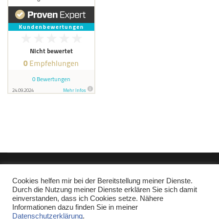
Copyright © Miguel Miranda 2017-2022
|
Kontakt
|
Impressum
|
Cookies helfen mir bei der Bereitstellung meiner Dienste.
Datenschutz
Durch die Nutzung meiner Dienste erklären Sie sich damit
Affiliate-Link: Ich bin Mitglied im Partnerprogramm Pipedrive.com,
einverstanden, dass ich Cookies setze. Nähere
Shopify.de, Weclapp.de, fumoney.com und amazon.de. Wenn Sie etwas
Informationen dazu finden Sie in meiner
über diese Produktlinks kaufen, erhalte ich eine kleine Provision, die
Datenschutzerklärung
.